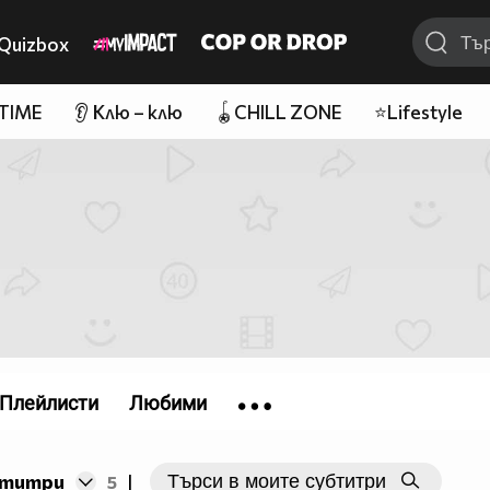
Quizbox
 TIME
👂 Клю – клю
🪀CHILL ZONE
⭐Lifestyle
Плейлисти
Любими
бтитри
5
|