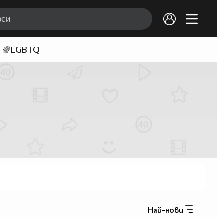
🌈LGBTQ
Най-нови