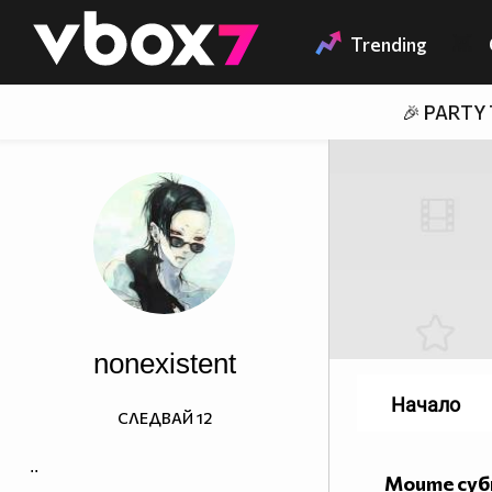
Member of
👾
Trending
🎉 PARTY
nonexistent
Начало
СЛЕДВАЙ
12
..
Моите су