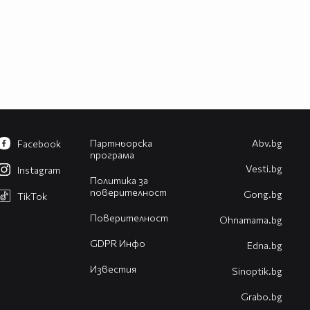
Партньорска
Abv.bg
Facebook
програма
Vesti.bg
Instagram
Политика за
поверителност
Gong.bg
TikTok
Поверителност
Оhnamama.bg
GDPR Инфо
Edna.bg
Известия
Sinoptik.bg
Grabo.bg