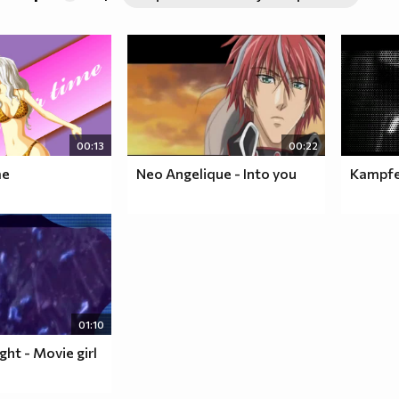
00:13
00:22
me
Neo Angelique - Into you
Kampfe
01:10
ht - Movie girl