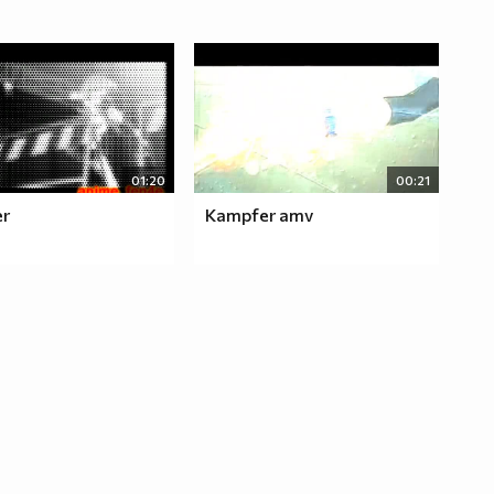
01:20
00:21
r
Kampfer amv