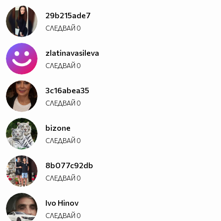
29b215ade7
СЛЕДВАЙ
0
zlatinavasileva
СЛЕДВАЙ
0
3c16abea35
СЛЕДВАЙ
0
bizone
СЛЕДВАЙ
0
8b077c92db
СЛЕДВАЙ
0
Ivo Hinov
СЛЕДВАЙ
0