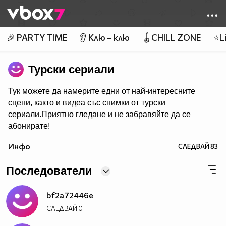
Member of
👾
🎉 PARTY TIME
👂 Клю – клю
🪀CHILL ZONE
⭐Li
Турски сериали
Тук можете да намерите едни от най-интересните
сцени, както и видеа със снимки от турски
сериали.Приятно гледане и не забравяйте да се
абонирате!
Инфо
СЛЕДВАЙ
83
Последователи
bf2a72446e
СЛЕДВАЙ
0