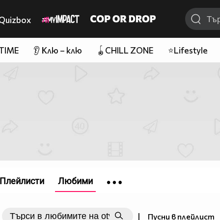
Quizbox
 TIME
👂 Клю – клю
🪀CHILL ZONE
⭐Lifestyle
Плейлисти
Любими
|
Пусни в плейлист