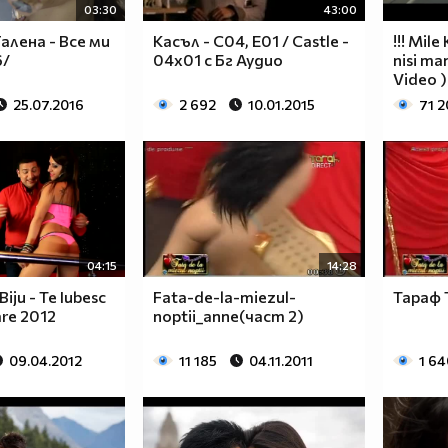
03:30
43:00
Галена - Все ми
Касъл - С04, Е01 / Castle -
!!! Mile
6/
04x01 с Бг Аудио
nisi man
Video )
25.07.2016
2 692
10.01.2015
71 
04:15
14:28
iju - Te Iubesc
Fata-de-la-miezul-
Тараф 
re 2012
noptii_anne(част 2)
09.04.2012
11 185
04.11.2011
1 64