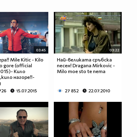
03:45
03:22
а!! Mile Kitic - Kilo
Най-великата сръбска
o gore (official
песен! Dragana Mirkovic -
2015)- Кило
Milo moe sto te nema
,кило нагоре!!-
д
726
15.07.2015
27 852
22.07.2010