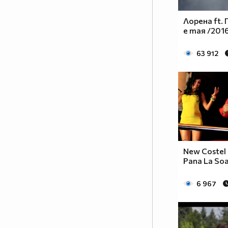
Лорена ft. 
е тая /201
63 912
New Costel B
Pana La Soa
6 967