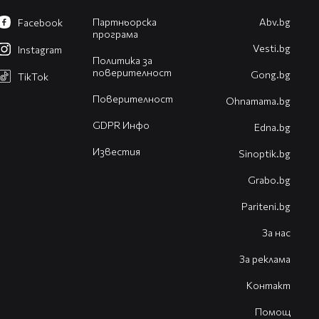
Партньорска
Abv.bg
Facebook
програма
Vesti.bg
Instagram
Политика за
поверителност
Gong.bg
TikTok
Поверителност
Оhnamama.bg
GDPR Инфо
Edna.bg
Известия
Sinoptik.bg
Grabo.bg
Pariteni.bg
За нас
За реклама
Контакт
Помощ