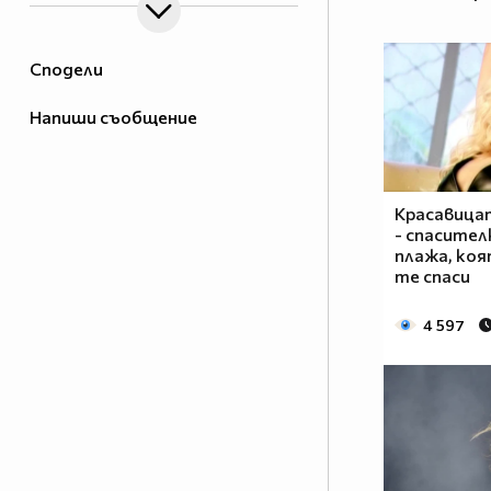
Сподели
Напиши съобщение
Красавица
- спасител
плажа, коя
те спаси
4 597