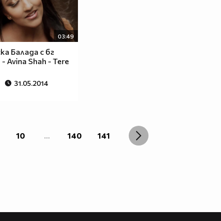
03:49
ка Балада с бг
- Avina Shah - Tere
31.05.2014
10
...
140
141