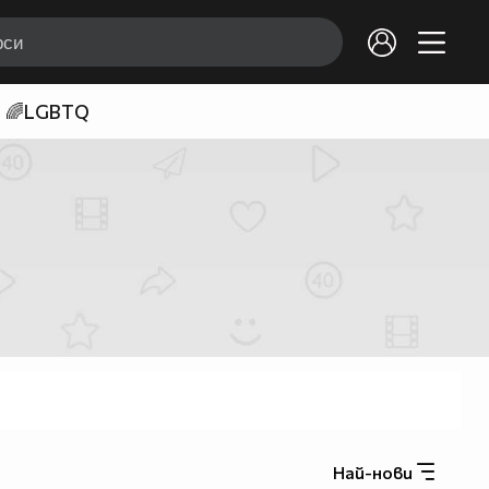
🌈LGBTQ
Най-нови