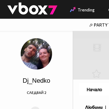
Member of
👾
Trending
🎉 PARTY
Dj_Nedko
Начало
СЛЕДВАЙ
2
Любими
|