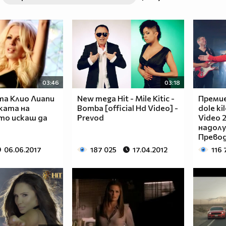
03:46
03:18
та Клио Лиапи
New mega Hit - Mile Kitic -
Премиер
ката на
Bomba [official Hd Video] -
dole kil
то искаш да
Prevod
Video 
надолу
Прево
06.06.2017
187 025
17.04.2012
116 