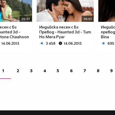
05:37
05:01
есен с Бг
Индийска песен с Бг
Индийс
unted 3d -
Превод - Haunted 3d - Tum
превод 
s Hona Chaahoon
Ho Mera Pyar
Bina
14.06.2013
3 458
14.06.2013
695
1
2
3
4
5
6
7
8
9