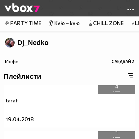
Member of
👾
🎉 PARTY TIME
👂 Клю – клю
🪀CHILL ZONE
⭐Li
Dj_Nedko
Инфо
СЛЕДВАЙ
2
Плейлисти
4
taraf
19.04.2018
1