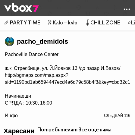
Member of
👾
🎉 PARTY TIME
👂 Клю – клю
🪀CHILL ZONE
⭐Li
pacho_demidols
Pachoville Dance Center
ж.к. Стрелбище, ул. Й.Йовков 13 /до пазар И.Вазов/
http://bgmaps.com/map.aspx?
sid=1190bd1ab6594447ecd4a6d79c58b4f3&key=cbd32c163
Начинаещи
СРЯДА : 10:30, 16:00
/> СЪБОТА : 15:00, 17:00
Инфо
СЛЕДВАЙ
116
НЕДЕЛЯ : 15:00, 17:00
Потребителят все още няма
Харесани
Напреднали