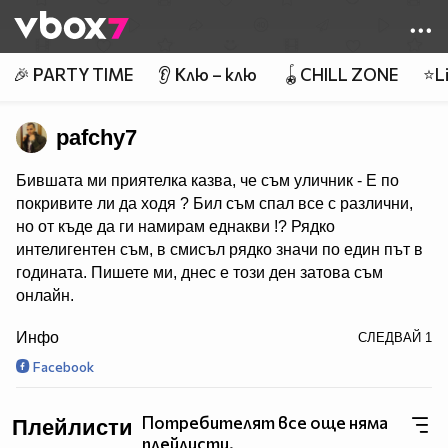
Member of
👾
🎉 PARTY TIME
👂 Клю – клю
🪀CHILL ZONE
⭐Li
pafchy7
Бившата ми приятелка казва, че съм уличник - Е по
покривите ли да ходя ? Бил съм спал все с различни,
но от къде да ги намирам еднакви !? Рядко
интелигентен съм, в смисъл рядко значи по един път в
годината. Пишете ми, днес е този ден затова съм
онлайн.
/>
Инфо
СЛЕДВАЙ
1
Абонирайте се за мен и очаквайте много интересни
клипове скоро! ;) ;) ;) 8-)
Facebook
Потребителят все още няма
Плейлисти
https://www.facebook.com/profile.php?
плейлисти.