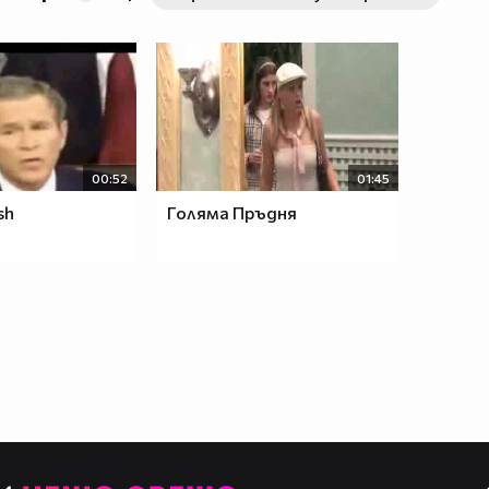
00:52
01:45
sh
Голяма Пръдня