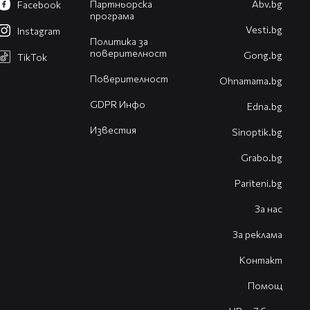
Партньорска
Abv.bg
Facebook
програма
Vesti.bg
Instagram
Политика за
поверителност
Gong.bg
TikTok
Поверителност
Оhnamama.bg
GDPR Инфо
Edna.bg
Известия
Sinoptik.bg
Grabo.bg
Pariteni.bg
За нас
За реклама
Контакт
Помощ