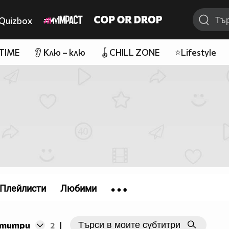
Quizbox
 TIME
👂 Клю – клю
🪀CHILL ZONE
⭐Lifestyle
Плейлисти
Любими
бтитри
2
|