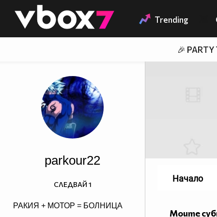
Member of
👾
Trending
🎉 PARTY
parkour22
Начало
СЛЕДВАЙ
1
РАКИЯ + МОТОР = БОЛНИЦА
Моите су