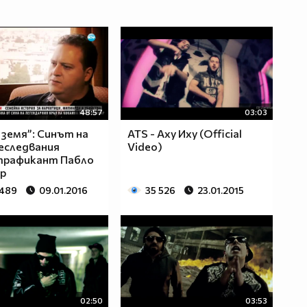
48:57
03:03
 земя”: Синът на
ATS - Аху Иху (Official
еследвания
Video)
трафикант Пабло
р
 489
09.01.2016
35 526
23.01.2015
02:50
03:53