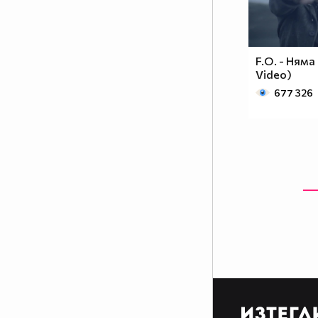
F.O. - Няма 
Video)
677 326