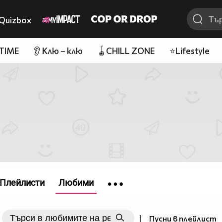
Quizbox
 TIME
👂 Клю – клю
🪀CHILL ZONE
⭐Lifestyle
Плейлисти
Любими
|
Пусни в плейлист