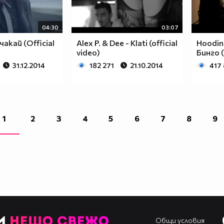
04:30
03:07
чакай (Official
Alex P. & Dee - Klati (official
Hoodini
video)
Бинго (
31.12.2014
182 271
21.10.2014
417
1
2
3
4
5
6
7
8
9
Общи условия