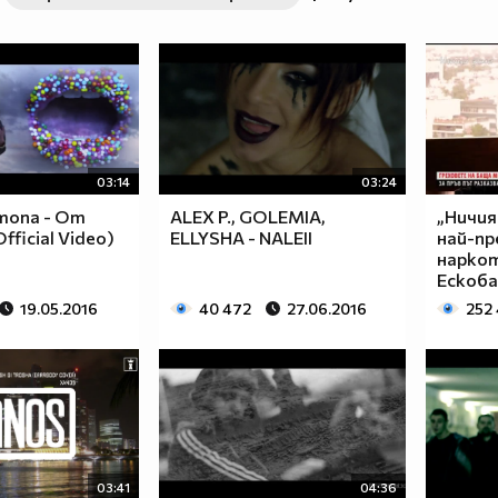
03:14
03:24
imona - От
ALEX P., GOLEMIA,
„Ничия
fficial Video)
ELLYSHA - NALEII
най-пр
нарко
Ескоба
19.05.2016
40 472
27.06.2016
252
03:41
04:36