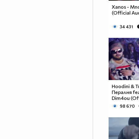
Xanos - Mno
(Official Au
34 431
Hoodini & T
Пералня fea
Dim4ou (Off
98 670