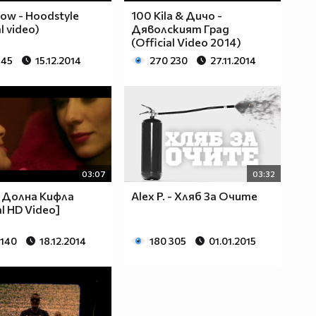
low - Hoodstyle
100 Kila & Дичо -
al video)
Дяволският Град
(Official Video 2014)
645
15.12.2014
270 230
27.11.2014
03:07
03:32
- Долна Кифла
Alex P. - Хляб За Очите
al HD Video]
 140
18.12.2014
180 305
01.01.2015