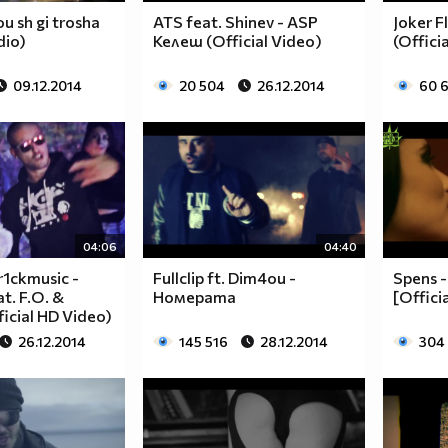
u sh gi trosha
ATS fеаt. Shinev - ASP
Joker F
dio)
Келеш (Official Video)
(Offici
09.12.2014
20 504
26.12.2014
60 
04:06
04:40
r1ckmusic -
Fullclip ft. Dim4ou -
Spens 
t. F.O. &
Номерата
[Offici
icial HD Video)
26.12.2014
145 516
28.12.2014
304