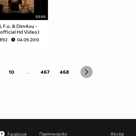
03:50
, F.o. & Dim4ou -
official Hd Video)
 892
04.09.2013
10
...
467
468
Партньорска
Abv.bg
Facebook