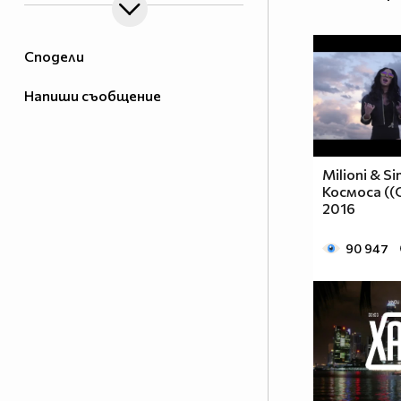
Сподели
Напиши съобщение
Milioni & S
Космоса ((O
2016
90 947