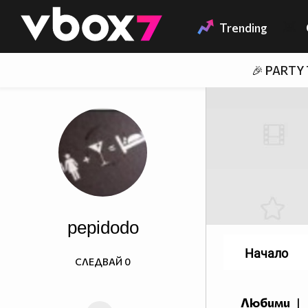
Member of
👾
Trending
🎉 PARTY
pepidodo
Начало
СЛЕДВАЙ
0
Любими
|