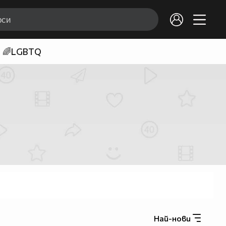
🌈LGBTQ
Най-нови