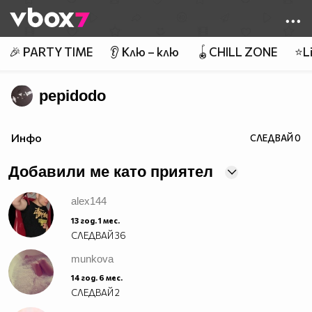
Member of
👾
🎉 PARTY TIME
👂 Клю – клю
🪀CHILL ZONE
⭐Li
pepidodo
Инфо
СЛЕДВАЙ
0
Добавили ме като приятел
alex144
13 год. 1 мес.
СЛЕДВАЙ
36
munkova
14 год. 6 мес.
СЛЕДВАЙ
2