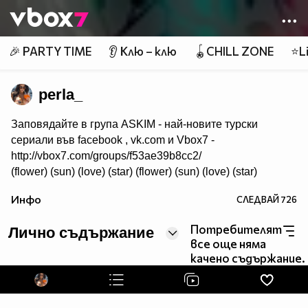
Member of
👾
🎉 PARTY TIME
👂 Клю – клю
🪀CHILL ZONE
⭐Li
perla_
Заповядайте в група ASKIM - най-новите турски
сериали във facebook , vk.com и Vbox7 -
http://vbox7.com/groups/f53ae39b8cc2/
(flower) (sun) (love) (star) (flower) (sun) (love) (star)
Инфо
СЛЕДВАЙ
726
Потребителят
Лично съдържание
все още няма
качено съдържание.