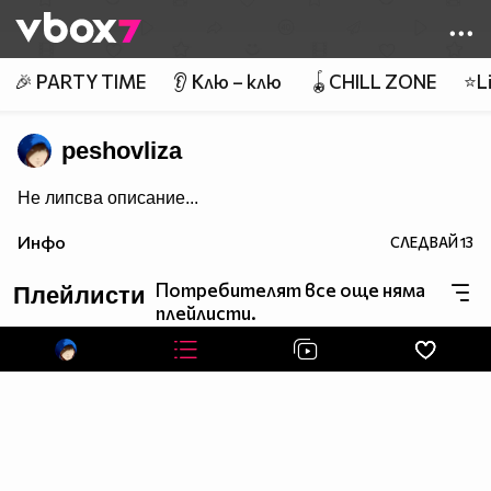
Member of
👾
🎉 PARTY TIME
👂 Клю – клю
🪀CHILL ZONE
⭐Li
peshovliza
Не липсва описание...
Инфо
СЛЕДВАЙ
13
Потребителят все още няма
Плейлисти
плейлисти.