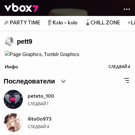
Member of
👾
🎉 PARTY TIME
👂 Клю – клю
🪀CHILL ZONE
⭐Li
pett9
Инфо
СЛЕДВАЙ
4
Последователи
peteto_100
СЛЕДВАЙ
1
ilito0o973
СЛЕДВАЙ
4