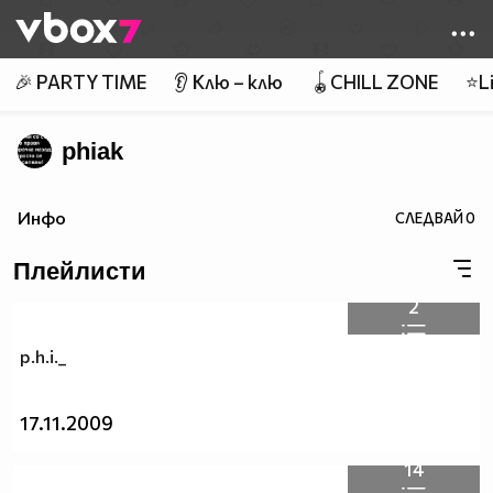
Member of
👾
🎉 PARTY TIME
👂 Клю – клю
🪀CHILL ZONE
⭐Li
phiak
Инфо
СЛЕДВАЙ
0
Плейлисти
2
p.h.i._
17.11.2009
14