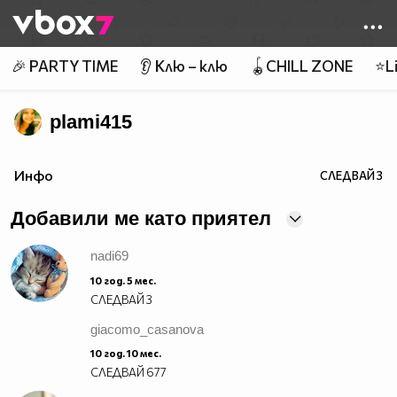
Member of
👾
🎉 PARTY TIME
👂 Клю – клю
🪀CHILL ZONE
⭐Li
plami415
Инфо
СЛЕДВАЙ
3
Добавили ме като приятел
nadi69
10 год. 5 мес.
СЛЕДВАЙ
3
giacomo_casanova
10 год. 10 мес.
СЛЕДВАЙ
677