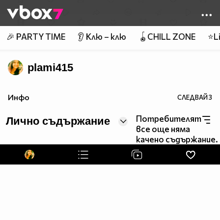
Member of
👾
🎉 PARTY TIME
👂 Клю – клю
🪀CHILL ZONE
⭐Li
plami415
Инфо
СЛЕДВАЙ
3
Потребителят
Лично съдържание
все още няма
качено съдържание.