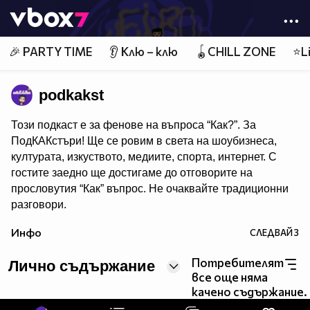
Member of
👾
🎉 PARTY TIME
👂 Клю – клю
🪀CHILL ZONE
⭐Li
podkakst
Този подкаст е за фенове на въпроса “Как?”. За
ПодКАКстъри! Ще се ровим в света на шоубизнеса,
културата, изкуството, медиите, спорта, интернет. С
гостите заедно ще достигаме до отговорите на
прословутия “Как” въпрос. Не очаквайте традиционни
разговори.
Най-малко това!Всяко интервю е под шапката на
Инфо
СЛЕДВАЙ
3
подкаста, но ще оставя свои собствени следи.
Потребителят
Лично съдържание
Гледайте всяка сряда в NovaPlay и Vbox7
все още няма
Гледайте всеки петък в YouTube: Ei Bo
качено съдържание.
www.youtube.com/EiBoVideos