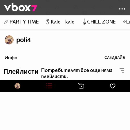
Member of
👾
🎉 PARTY TIME
👂 Клю – клю
🪀CHILL ZONE
⭐Li
poli4
Инфо
СЛЕДВАЙ
6
Потребителят все още няма
Плейлисти
плейлисти.