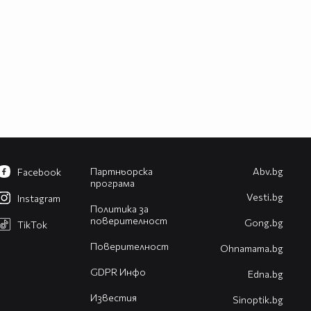
Партньорска
Abv.bg
Facebook
програма
Vesti.bg
Instagram
Политика за
поверителност
Gong.bg
TikTok
Поверителност
Оhnamama.bg
GDPR Инфо
Edna.bg
Известия
Sinoptik.bg