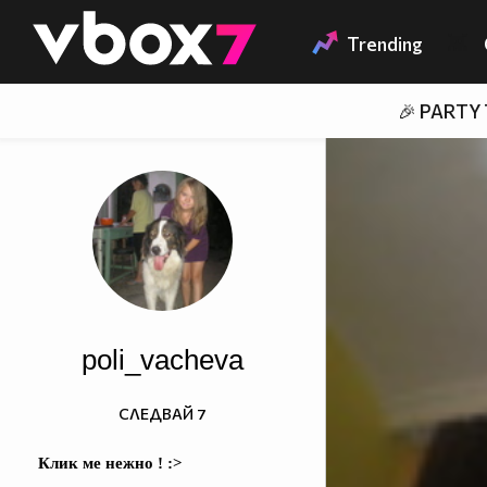
Member of
👾
Trending
🎉 PARTY
poli_vacheva
СЛЕДВАЙ
7
Клик ме нежно ! :>