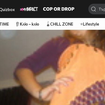
Quizbox
 TIME
👂 Клю – клю
🪀CHILL ZONE
⭐Lifestyle