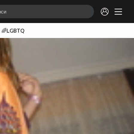
🌈LGBTQ