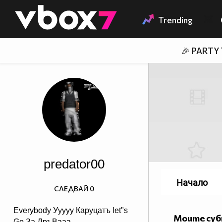
Member of
👾
Trending
🎉 PARTY
predator00
Начало
СЛЕДВАЙ
0
Everybody Ууууу Каруцатъ let"s
Моите су
Go За ДръВааа