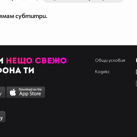
нямам субтитри.
Общи условия
Кодекс