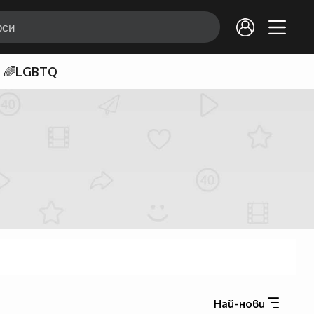
🌈LGBTQ
Най-нови