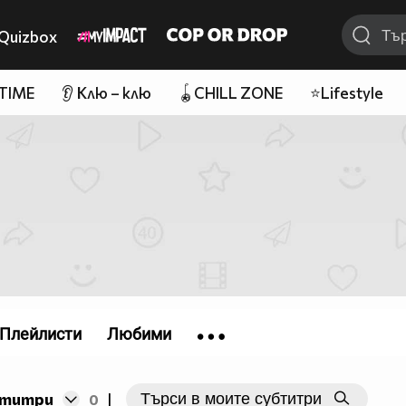
Quizbox
 TIME
👂 Клю – клю
🪀CHILL ZONE
⭐Lifestyle
Плейлисти
Любими
бтитри
0
|