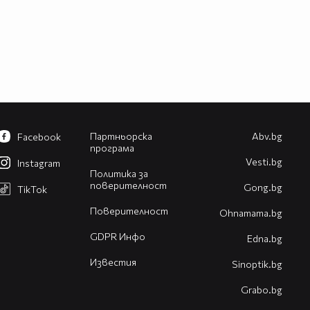
Партньорска
Abv.bg
Facebook
програма
Vesti.bg
Instagram
Политика за
поверителност
Gong.bg
TikTok
Поверителност
Оhnamama.bg
GDPR Инфо
Edna.bg
Известия
Sinoptik.bg
Grabo.bg