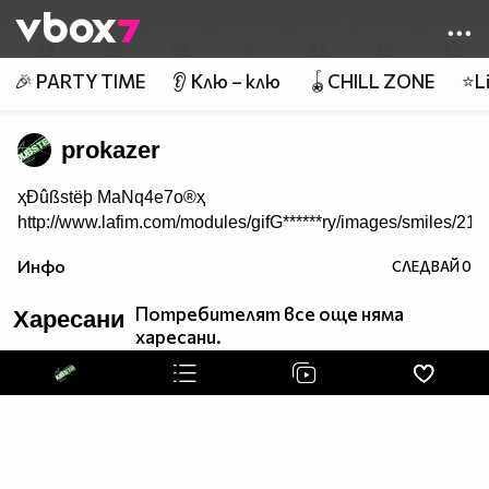
Member of
👾
🎉 PARTY TIME
👂 Клю – клю
🪀CHILL ZONE
⭐Li
prokazer
ҳÐûßstëþ MaNq4e7o®ҳ
http://www.lafim.com/modules/gifG******ry/images/smiles/219.
Инфо
СЛЕДВАЙ
0
Потребителят все още няма
Харесани
харесани.