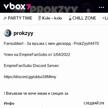
Member of
👾
🎉 PARTY TIME
👂 Клю – клю
🪀CHILL ZONE
⭐Li
prokzyy
Fansubber! - За връзка с мен дискорд - ProkZyy#4470
Член на EmpireFanSubs от 1/04/2022
EmpireFanSubs Discord Server:
https://discord.gg/ukbuS8Mtmy
! Вмъквам че вече имам и секция за
платени проекти, така че ако някой желае малко по-
Инфо
СЛЕДВАЙ
219
долу пише какво представлява - пишете тук в сайта