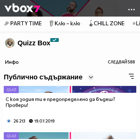
Member of
👾
🎉 PARTY TIME
👂 Клю – клю
🪀CHILL ZONE
⭐Li
Quizz Box
Инфо
СЛЕДВАЙ
588
Публично съдържание
QUIZ
С коя зодия ти е предопределено да бъдеш?
Провери!
26 213
19.07.2019
QUIZ