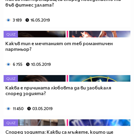
във фитнес залата?
3 189
16.05.2019
QUIZ
Какъв тип е мечтаният от теб романтичен
партньор?
6 755
10.05.2019
QUIZ
Каква е причината любовта да ви заобикаля
според зодията?
11 450
03.05.2019
QUIZ
Според зодията: Какви са мъжете, които ще