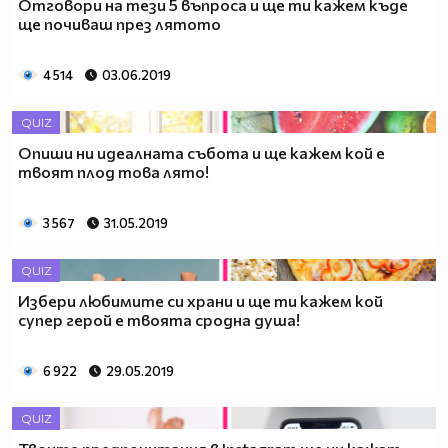
Отговори на тези 5 въпроса и ще ти кажем къде
ще почиваш през лятото
4 514
03.06.2019
QUIZ
Опиши ни идеалната събота и ще кажем кой е
твоят плод това лято!
3 567
31.05.2019
QUIZ
Избери любимите си храни и ще ти кажем кой
супер герой е твоята сродна душа!
6 922
29.05.2019
QUIZ