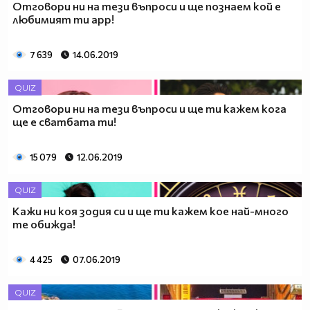
Отговори ни на тези въпроси и ще познаем кой е
любимият ти app!
7 639
14.06.2019
QUIZ
Отговори ни на тези въпроси и ще ти кажем кога
ще е сватбата ти!
15 079
12.06.2019
QUIZ
Кажи ни коя зодия си и ще ти кажем кое най-много
те обижда!
4 425
07.06.2019
QUIZ