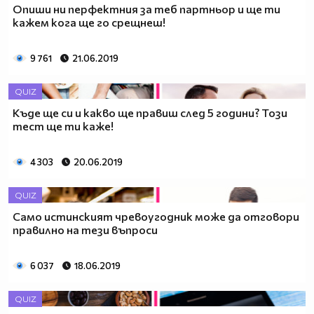
Опиши ни перфектния за теб партньор и ще ти
кажем кога ще го срещнеш!
9 761
21.06.2019
QUIZ
Къде ще си и какво ще правиш след 5 години? Този
тест ще ти каже!
4 303
20.06.2019
QUIZ
Само истинският чревоугодник може да отговори
правилно на тези въпроси
6 037
18.06.2019
QUIZ