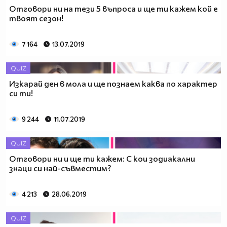
Отговори ни на тези 5 въпроса и ще ти кажем кой е
твоят сезон!
7 164
13.07.2019
QUIZ
Изкарай ден в мола и ще познаем каква по характер
си ти!
9 244
11.07.2019
QUIZ
Отговори ни и ще ти кажем: С кои зодиакални
знаци си най-съвместим?
4 213
28.06.2019
QUIZ