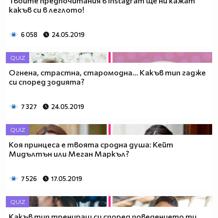
Твоите предпочитания в Instagram ще ни кажат
какъв си в леглото!
6 058
24.05.2019
QUIZ
Огнена, страстна, старомодна... Какъв тип гадже
си според зодията?
7 327
24.05.2019
QUIZ
Коя принцеса е твоята сродна душа: Кейт
Мидълтън или Меган Маркъл?
7 526
17.05.2019
QUIZ
Какъв тип трениращ си според поведението ти