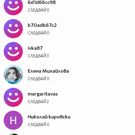
6d1d66cc98
СЛЕДВАЙ
0
b70adb67c2
СЛЕДВАЙ
0
ivka87
СЛЕДВАЙ
3
Елена Михайлова
СЛЕДВАЙ
0
margaritavas
СЛЕДВАЙ
2
Николай кировски
СЛЕДВАЙ
0