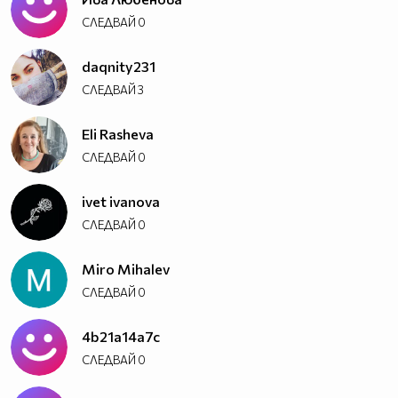
СЛЕДВАЙ
0
daqnity231
СЛЕДВАЙ
3
Eli Rasheva
СЛЕДВАЙ
0
ivet ivanova
СЛЕДВАЙ
0
Miro Mihalev
СЛЕДВАЙ
0
4b21a14a7c
СЛЕДВАЙ
0