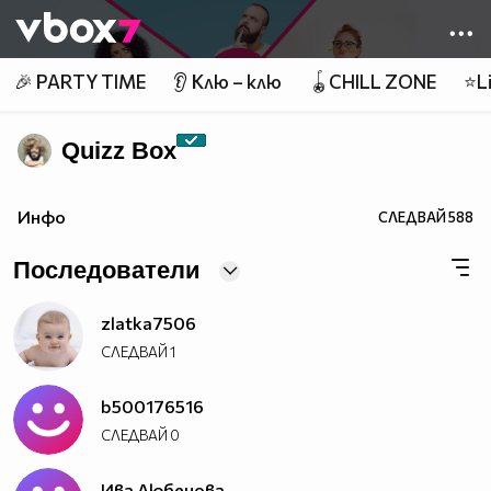
Member of
👾
🎉 PARTY TIME
👂 Клю – клю
🪀CHILL ZONE
⭐Li
Quizz Box
Инфо
СЛЕДВАЙ
588
Последователи
zlatka7506
СЛЕДВАЙ
1
b500176516
СЛЕДВАЙ
0
Ива Любенова