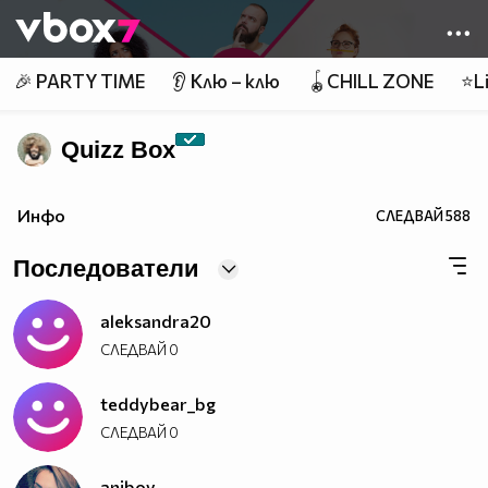
Member of
👾
🎉 PARTY TIME
👂 Клю – клю
🪀CHILL ZONE
⭐Li
Quizz Box
Инфо
СЛЕДВАЙ
588
Последователи
aleksandra20
СЛЕДВАЙ
0
teddybear_bg
СЛЕДВАЙ
0
aniboy