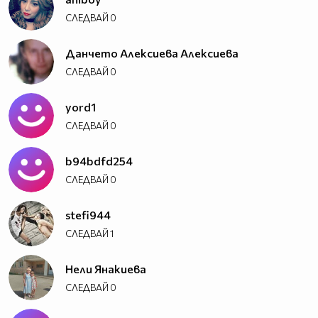
СЛЕДВАЙ
0
Дaнчето Aлексиевa Aлексиевa
СЛЕДВАЙ
0
yord1
СЛЕДВАЙ
0
b94bdfd254
СЛЕДВАЙ
0
stefi944
СЛЕДВАЙ
1
Нели Янакиева
СЛЕДВАЙ
0