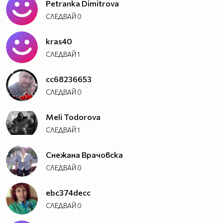
Petranka Dimitrova
СЛЕДВАЙ
0
kras40
СЛЕДВАЙ
1
cc68236653
СЛЕДВАЙ
0
Meli Todorova
СЛЕДВАЙ
1
Снежана Врачовска
СЛЕДВАЙ
0
ebc374decc
СЛЕДВАЙ
0