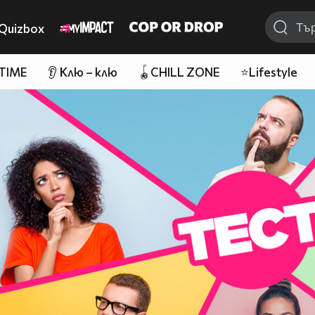
Quizbox
 TIME
👂 Клю – клю
🪀CHILL ZONE
⭐Lifestyle