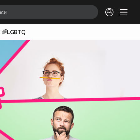
🌈LGBTQ