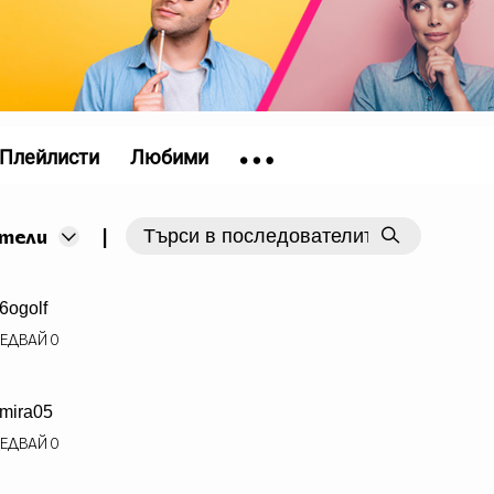
Плейлисти
Любими
|
тели
6ogolf
ЕДВАЙ
0
mira05
ЕДВАЙ
0