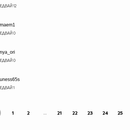
ЕДВАЙ
12
omaem1
ЕДВАЙ
0
nya_ori
ЕДВАЙ
0
uness65s
ЕДВАЙ
1
1
2
...
21
22
23
24
25