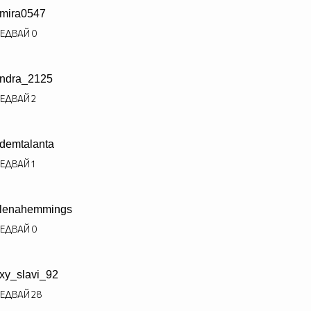
mira0547
ЕДВАЙ
0
ndra_2125
ЕДВАЙ
2
demtalanta
ЕДВАЙ
1
lenahemmings
ЕДВАЙ
0
xy_slavi_92
ЕДВАЙ
28