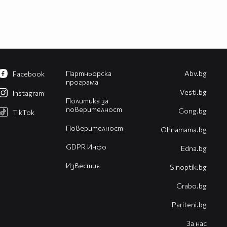
Партньорска
Abv.bg
Facebook
програма
Vesti.bg
Instagram
Политика за
поверителност
Gong.bg
TikTok
Поверителност
Оhnamama.bg
GDPR Инфо
Edna.bg
Известия
Sinoptik.bg
Grabo.bg
Pariteni.bg
За нас