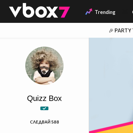
Member of
👾
Trending
🎉 PARTY
Quizz Box
СЛЕДВАЙ
588