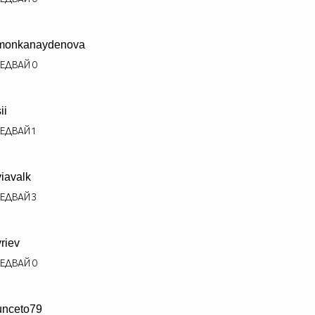
monkanaydenova
ЕДВАЙ
0
ii
ЕДВАЙ
1
viavalk
ЕДВАЙ
3
vriev
ЕДВАЙ
0
unceto79