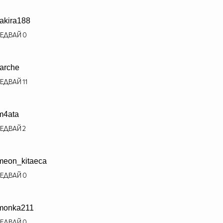
akira188
ЕДВАЙ
0
arche
ЕДВАЙ
11
m4ata
ЕДВАЙ
2
meon_kitaeca
ЕДВАЙ
0
monka211
ЕДВАЙ
0