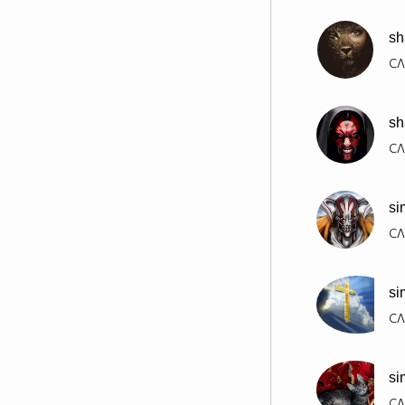
sh
СЛ
sh
СЛ
si
СЛ
si
СЛ
si
СЛ