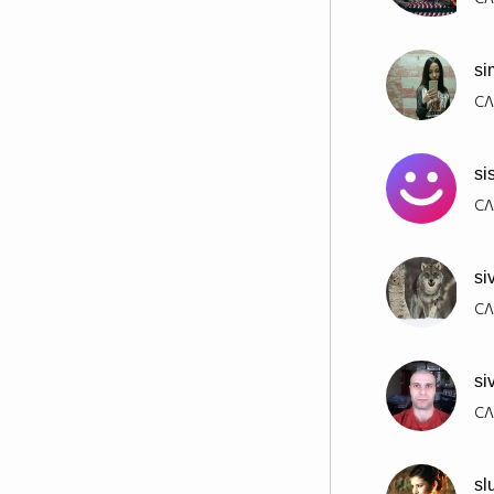
si
СЛ
sis
СЛ
si
СЛ
si
СЛ
sl