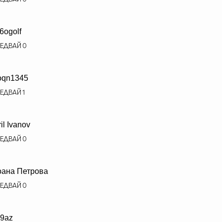
6ogolf
ЕДВАЙ
0
oqn1345
ЕДВАЙ
1
ril Ivanov
ЕДВАЙ
0
ана Петрова
ЕДВАЙ
0
9az