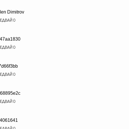
len Dimitrov
ЕДВАЙ
0
47aa1830
ЕДВАЙ
0
7d66f3bb
ЕДВАЙ
0
68895e2c
ЕДВАЙ
0
84061641
ЕДВАЙ
0