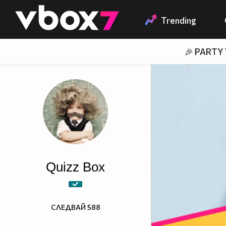
Member of
👾
Trending
🎉 PARTY
Quizz Box
СЛЕДВАЙ
588