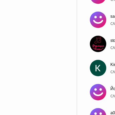
sa
СЛ
st
СЛ
Ki
СЛ
Йо
СЛ
a0