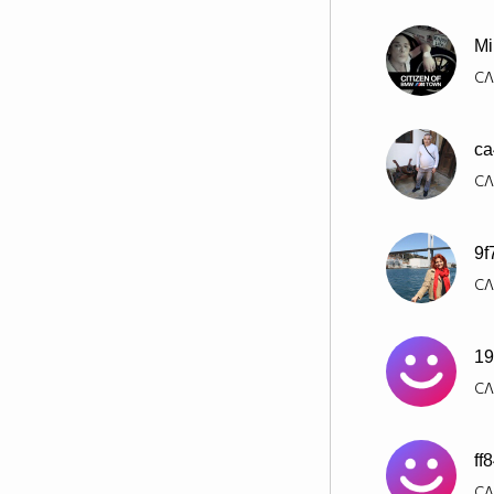
Mi
СЛ
ca
СЛ
9f
СЛ
19
СЛ
ff
СЛ