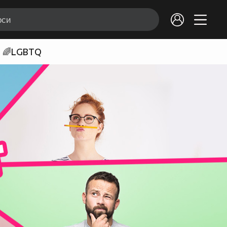
🌈LGBTQ