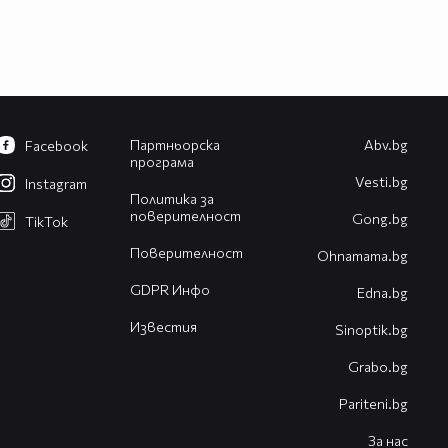
Партньорска
Abv.bg
Facebook
програма
Vesti.bg
Instagram
Политика за
поверителност
Gong.bg
TikTok
Поверителност
Оhnamama.bg
GDPR Инфо
Edna.bg
Известия
Sinoptik.bg
Grabo.bg
Pariteni.bg
За нас