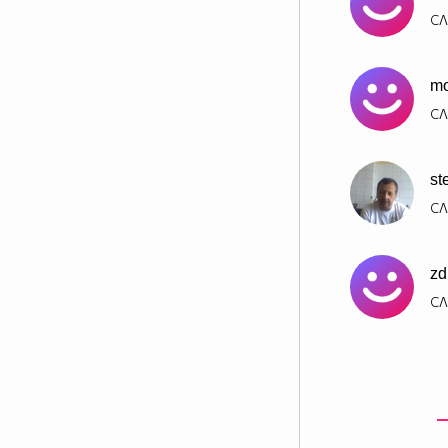
СЛ
mo
СЛ
st
СЛ
zd
СЛ