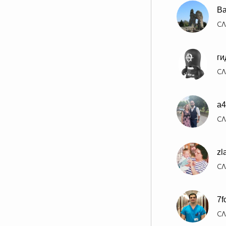
Ba
СЛ
ги
СЛ
a4
СЛ
zl
СЛ
7f
СЛ