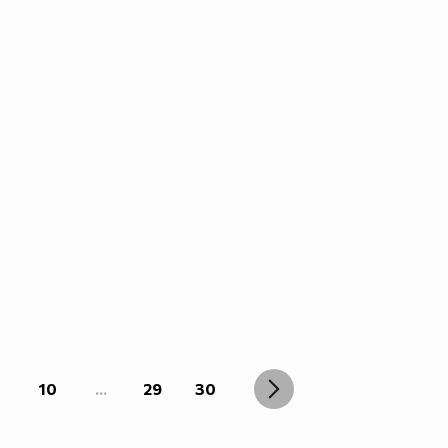
10
...
29
30