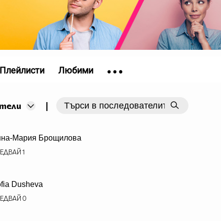
Плейлисти
Любими
|
тели
нна-Мария Брощилова
ЕДВАЙ
1
fia Dusheva
ЕДВАЙ
0