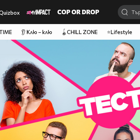
Quizbox
 TIME
👂 Клю – клю
🪀CHILL ZONE
⭐Lifestyle