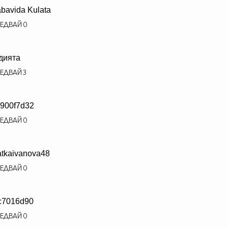
bavida Kulata
ЕДВАЙ
0
дията
ЕДВАЙ
3
900f7d32
ЕДВАЙ
0
atkaivanova48
ЕДВАЙ
0
c7016d90
ЕДВАЙ
0