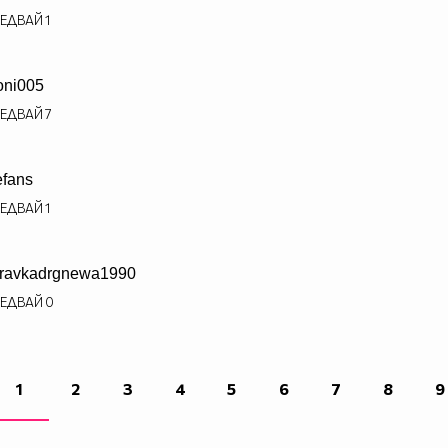
ЕДВАЙ
1
ni005
ЕДВАЙ
7
efans
ЕДВАЙ
1
ravkadrgnewa1990
ЕДВАЙ
0
1
2
3
4
5
6
7
8
9