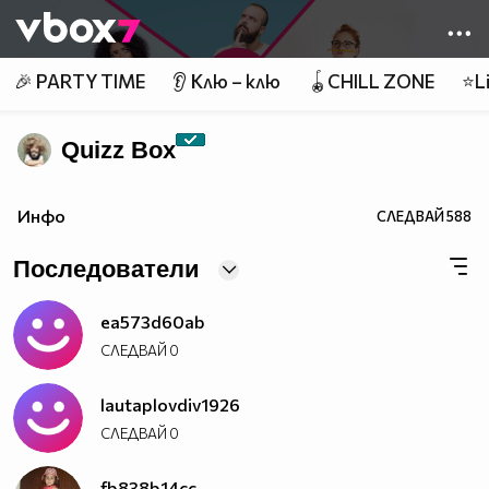
Member of
👾
🎉 PARTY TIME
👂 Клю – клю
🪀CHILL ZONE
⭐Li
Quizz Box
Инфо
СЛЕДВАЙ
588
Последователи
ea573d60ab
СЛЕДВАЙ
0
lautaplovdiv1926
СЛЕДВАЙ
0
fb838b14cc