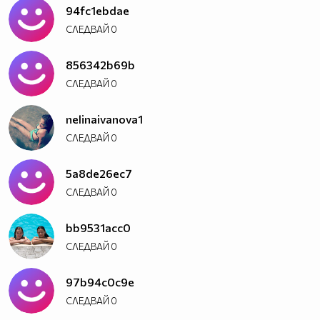
94fc1ebdae
СЛЕДВАЙ
0
856342b69b
СЛЕДВАЙ
0
nelinaivanova1
СЛЕДВАЙ
0
5a8de26ec7
СЛЕДВАЙ
0
bb9531acc0
СЛЕДВАЙ
0
97b94c0c9e
СЛЕДВАЙ
0