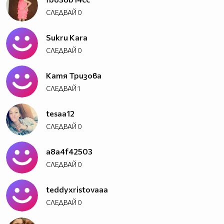
СЛЕДВАЙ
0
Sukru Kara
СЛЕДВАЙ
0
Катя Тризова
СЛЕДВАЙ
1
tesaa12
СЛЕДВАЙ
0
a8a4f42503
СЛЕДВАЙ
0
teddyxristovaaa
СЛЕДВАЙ
0