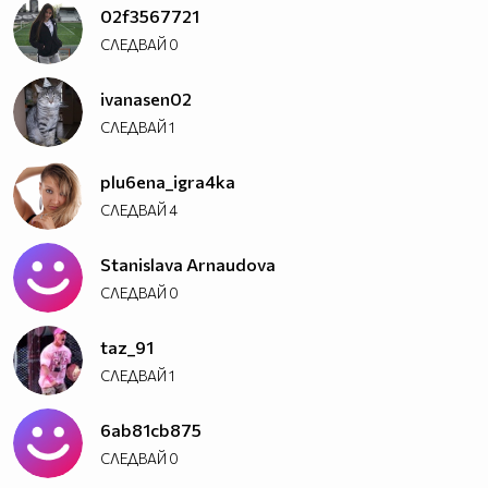
02f3567721
СЛЕДВАЙ
0
ivanasen02
СЛЕДВАЙ
1
plu6ena_igra4ka
СЛЕДВАЙ
4
Stanislava Arnaudova
СЛЕДВАЙ
0
taz_91
СЛЕДВАЙ
1
6ab81cb875
СЛЕДВАЙ
0