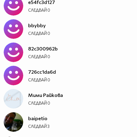
e54fc3d127
СЛЕДВАЙ
0
bbybby
СЛЕДВАЙ
0
82c300962b
СЛЕДВАЙ
0
726cc1da6d
СЛЕДВАЙ
0
Мими Райкова
СЛЕДВАЙ
0
baipetio
СЛЕДВАЙ
3