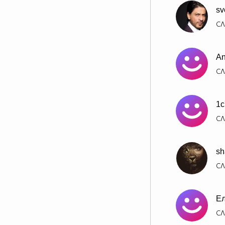
sv
СЛ
An
СЛ
1c
СЛ
sh
СЛ
Ел
СЛ