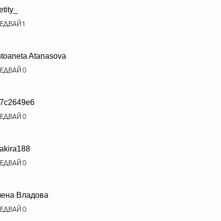
etity_
ЕДВАЙ
1
toaneta Atanasova
ЕДВАЙ
0
7c2649e6
ЕДВАЙ
0
akira188
ЕДВАЙ
0
ена Владова
ЕДВАЙ
0