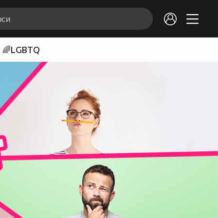
🌈LGBTQ