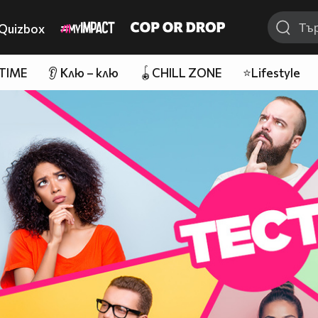
Quizbox
 TIME
👂 Клю – клю
🪀CHILL ZONE
⭐Lifestyle