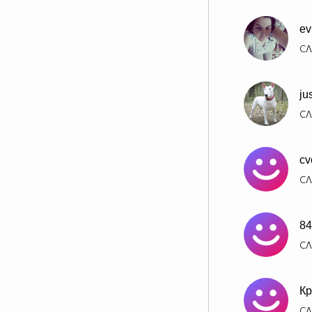
ev
СЛ
ju
СЛ
cv
СЛ
84
СЛ
Кр
СЛ