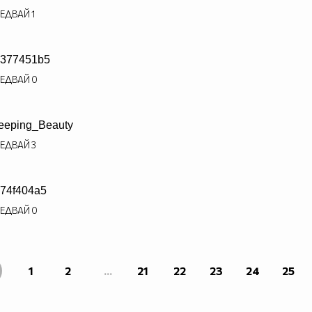
ЕДВАЙ
1
377451b5
ЕДВАЙ
0
eeping_Beauty
ЕДВАЙ
3
74f404a5
ЕДВАЙ
0
1
2
...
21
22
23
24
25