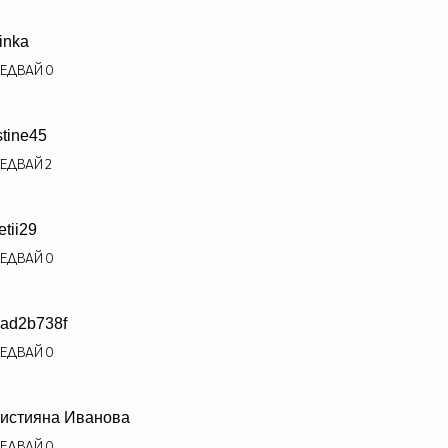
inka
ЕДВАЙ
0
stine45
ЕДВАЙ
2
etii29
ЕДВАЙ
0
ad2b738f
ЕДВАЙ
0
истияна Иванова
ЕДВАЙ
0