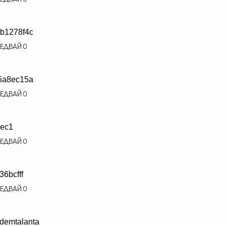
b1278f4c
ЕДВАЙ
0
5a8ec15a
ЕДВАЙ
0
ec1
ЕДВАЙ
0
136bcfff
ЕДВАЙ
0
demtalanta