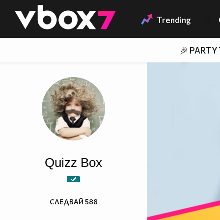
Member of
👾
Trending
🎉 PARTY
Quizz Box
СЛЕДВАЙ
588