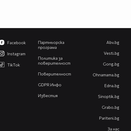
Партньорска
Abv.bg
Facebook
програма
Vesti.bg
Instagram
Политика за
поверителност
Gong.bg
TikTok
Поверителност
Оhnamama.bg
GDPR Инфо
Edna.bg
Известия
Sinoptik.bg
Grabo.bg
Pariteni.bg
За нас