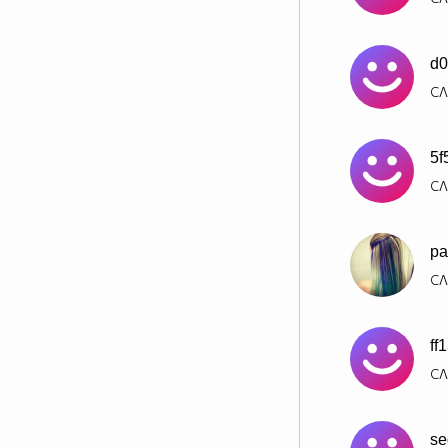
d0
СЛ
5f
СЛ
pa
СЛ
ff
СЛ
se