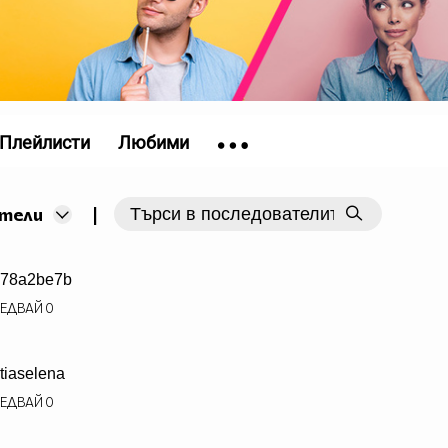
Плейлисти
Любими
|
тели
78a2be7b
ЕДВАЙ
0
tiaselena
ЕДВАЙ
0