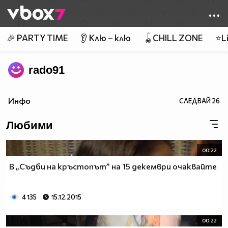
Member of
👾
🎉 PARTY TIME
👂 Клю – клю
🪀CHILL ZONE
⭐Li
rado91
Инфо
СЛЕДВАЙ
26
Любими
00:22
В „Съдби на кръстопът” на 15 декември очаквайте
4 135
15.12.2015
00:22