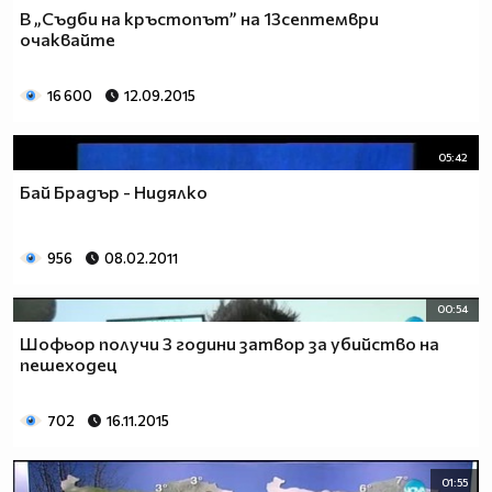
В „Съдби на кръстопът” на 13септември
очаквайте
16 600
12.09.2015
05:42
Бай Брадър - Нидялко
956
08.02.2011
00:54
Шофьор получи 3 години затвор за убийство на
пешеходец
702
16.11.2015
01:55