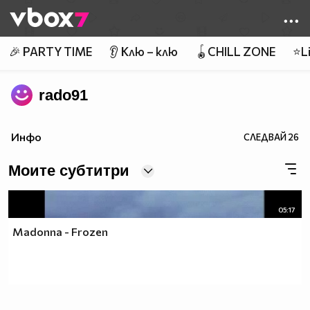
Member of
👾
🎉 PARTY TIME
👂 Клю – клю
🪀CHILL ZONE
⭐Li
rado91
Инфо
СЛЕДВАЙ
26
Моите субтитри
05:17
Madonna - Frozen