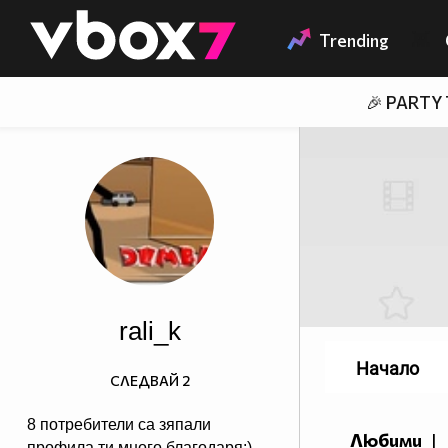
Member of
👾
Trending
🎉 PARTY
rali_k
Начало
СЛЕДВАЙ
2
8 потребители са зяпали
Любими
|
профила ти много благодаря:)