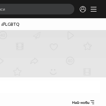
🌈LGBTQ
Най-нови