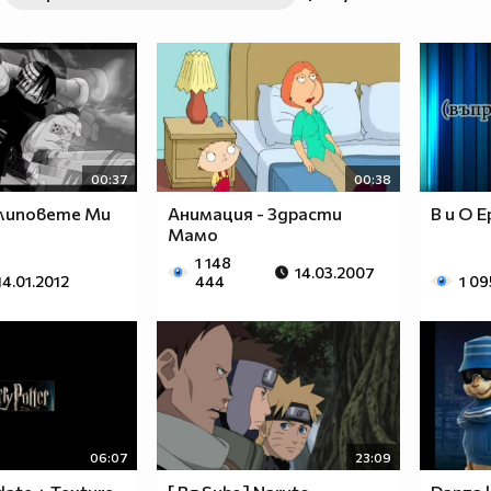
00:37
00:38
Клиповете Ми
Анимация - Здрасти
В и О E
Мамо
1 148
14.03.2007
14.01.2012
444
1 09
06:07
23:09