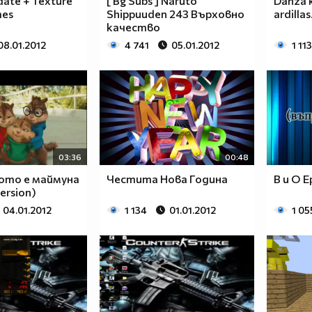
ate + Texture
[ Bg Subs ] Naruto
Danza k
mes
Shippuuden 243 Върховно
ardillas
качество
08.01.2012
4 741
05.01.2012
1 113
03:36
00:48
ото е маймуна
Честита Нова Година
В и О E
ersion)
04.01.2012
1 134
01.01.2012
1 05