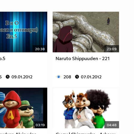
20:38
23:09
p.5
Naruto Shippuuden - 221
5
09.01.2012
208
07.01.2012
03:19
04:48