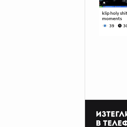
klip holy shit
moments
39
30