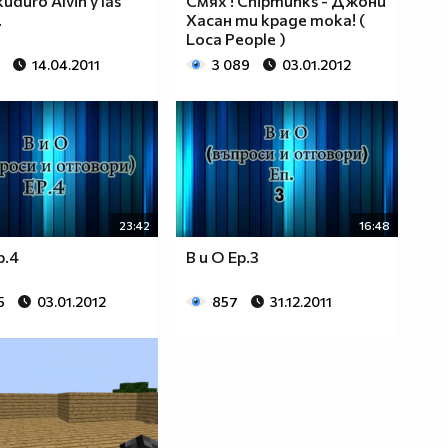
uduro Alvin y las
Смях ! Chipmunks - Джони
.
Хасан ти краде тока! (
Loca People )
14.04.2011
3 089
03.01.2012
23:42
16:48
p.4
В и О Ep.3
5
03.01.2012
857
31.12.2011