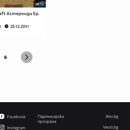
14:13
aft Астероиди Ep.
1
25.12.2011
6
Партньорска
Abv.bg
Facebook
програма
Vesti.bg
Instagram