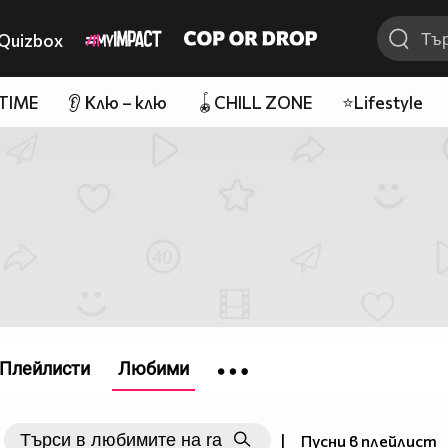
Quizbox
 TIME
👂 Клю – клю
🪀CHILL ZONE
⭐Lifestyle
Плейлисти
Любими
|
Пусни в плейлист