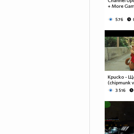
Channel Upd
+ More Ga
576
Криско - Щ
(chipmunk v
3 516