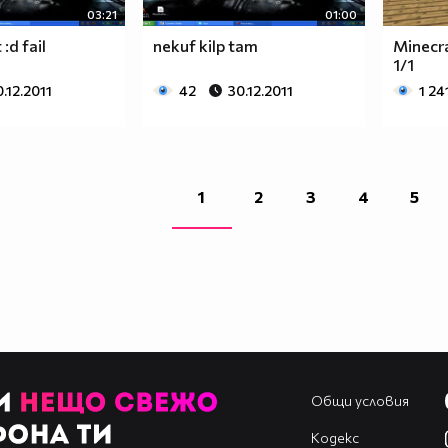
03:21
01:00
 :d fail
nekuf kilp tam
Minecr
1/1
.12.2011
42
30.12.2011
1 24
1
2
3
4
5
Общи условия
Кодекс