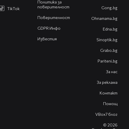
Политика за
поверителност
Gong.bg
TikTok
Поверителност
Оhnamama.bg
GDPR Инфо
Edna.bg
Известия
Sinoptik.bg
Grabo.bg
Pariteni.bg
За нас
За реклама
Контакт
Помощ
VBox7 блог
© 2026