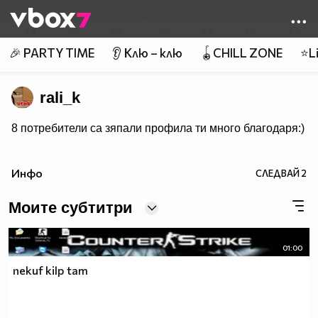
Member of
👾
🎉 PARTY TIME
👂 Клю – клю
🪀CHILL ZONE
⭐Li
rali_k
8 потребители са зяпали профила ти много благодаря:)
Инфо
СЛЕДВАЙ
2
Моите субтитри
01:00
nekuf kilp tam