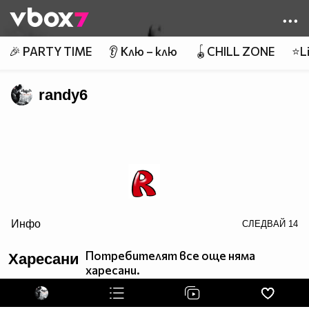
Member of
👾
🎉 PARTY TIME
👂 Клю – клю
🪀CHILL ZONE
⭐Li
randy6
Инфо
СЛЕДВАЙ
14
border=0>
Потребителят все още няма
Харесани
харесани.