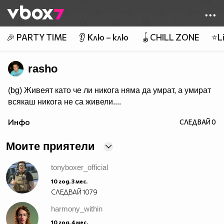
Member of
👾
🎉 PARTY TIME
👂 Клю – клю
🪀CHILL ZONE
⭐Li
rasho
(bg) Живеят като че ли никога няма да умрат, а умират
всякаш никога не са живели....
Инфо
СЛЕДВАЙ
0
Моите приятели
tonyboxer_official
10 год. 3 мес.
СЛЕДВАЙ
1079
harmony_within
10 год. 4 мес.