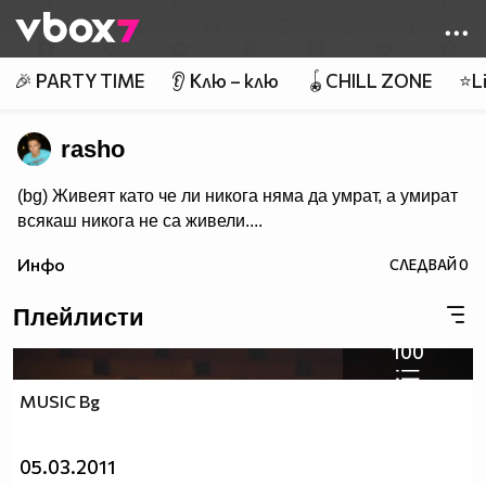
Member of
👾
🎉 PARTY TIME
👂 Клю – клю
🪀CHILL ZONE
⭐Li
rasho
(bg) Живеят като че ли никога няма да умрат, а умират
всякаш никога не са живели....
Инфо
СЛЕДВАЙ
0
Плейлисти
100
MUSIC Bg
05.03.2011