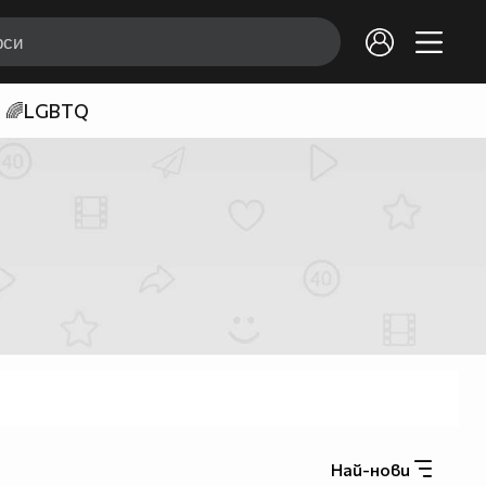
🌈LGBTQ
Най-нови