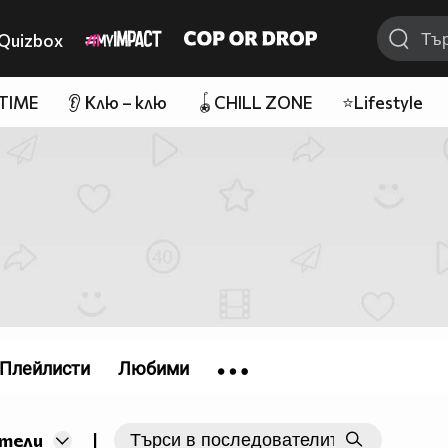
Quizbox
 TIME
👂 Клю – клю
🪀CHILL ZONE
⭐Lifestyle
Плейлисти
Любими
|
тели