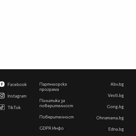
Партньорска
Abv.bg
Facebook
програма
Vesti.bg
Instagram
Политика за
поверителност
Gong.bg
TikTok
Поверителност
Оhnamama.bg
GDPR Инфо
Edna.bg