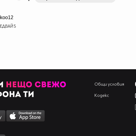
koo12
ЕДВАЙ
5
Общи условия
Кодекс