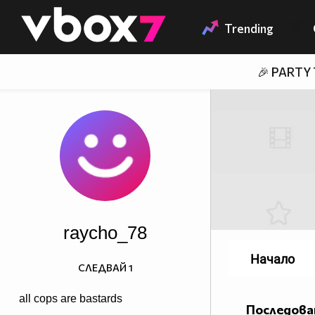
Member of
👾
Trending
🎉 PARTY
raycho_78
Начало
СЛЕДВАЙ
1
all cops are bastards
Последова