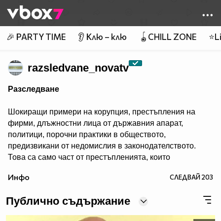
Member of
👾
🎉 PARTY TIME
👂 Клю – клю
🪀CHILL ZONE
⭐Li
razsledvane_novatv
Разследване
Шокиращи примери на корупция, престъпления на
фирми, длъжностни лица от държавния апарат,
политици, порочни практики в обществото,
предизвикани от недомислия в законодателството.
Това са само част от престъпленията, които
екипът на „Разследване” разобличава в ефир, за да
Инфо
СЛЕДВАЙ
203
потърси след това отговорност и справедливост.
Публично съдържание