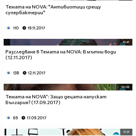
Темата на NOVA: "Антибиотици срещу
супербактерии"
110
19.11.2017
13:41
Разследване в Темата на NOVA: В мътни води
(12.11.2017)
138
12.11.2017
16:06
Темата на NOVA”: Защо децата напускат
България? (17.09.2017)
69
17.09.2017
11:31