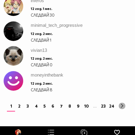
inferos
12 год. 1 мес.
СЛЕДВАЙ
30
minimal_tech_progressive
12 год. 2 мес.
СЛЕДВАЙ
1
vivian13
12 год. 2 мес.
СЛЕДВАЙ
0
moneyinthebank
12 год. 2 мес.
СЛЕДВАЙ
8
1
2
3
4
5
6
7
8
9
10
...
23
24