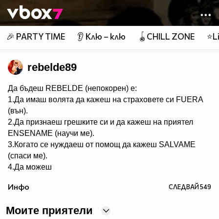
Member of
👾
🎉 PARTY TIME
👂 Клю – клю
🪀CHILL ZONE
⭐Li
rebelde89
Да бъдеш REBELDE (непокорен) е:
1.Да имаш волята да кажеш на страховете си FUERA
(вън).
2.Да признаеш грешките си и да кажеш на приятел
ЕNSENAME (научи ме).
3.Когато се нуждаеш от помощ да кажеш SALVAME
(спаси ме).
4.Да можеш
да кежеш във всяка ситуация Me voy (тръгвам си).
Инфо
СЛЕДВАЙ
549
5.Да не преставаш да казваш ASY SOY YO (това съм
аз).
Моите приятели
6.Да пожелаеш FELIZ CUMPEANOS (ЧРД) на твой