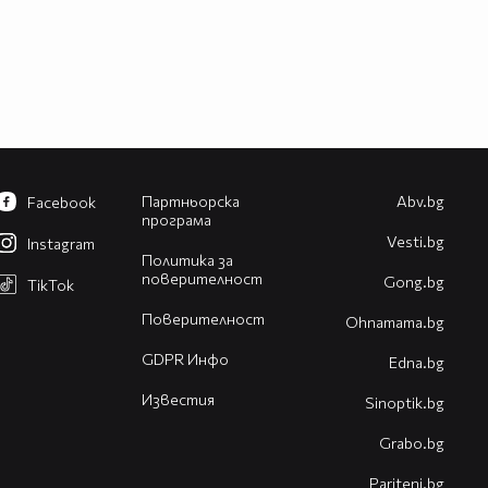
Партньорска
Abv.bg
Facebook
програма
Vesti.bg
Instagram
Политика за
поверителност
Gong.bg
TikTok
Поверителност
Оhnamama.bg
GDPR Инфо
Edna.bg
Известия
Sinoptik.bg
Grabo.bg
Pariteni.bg