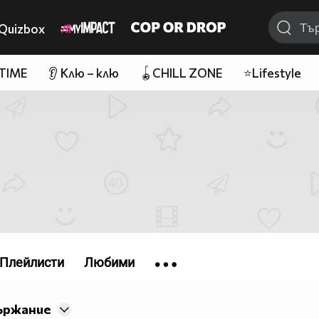
Quizbox
 TIME
👂 Клю – клю
🪀CHILL ZONE
⭐Lifestyle
Плейлисти
Любими
ържание