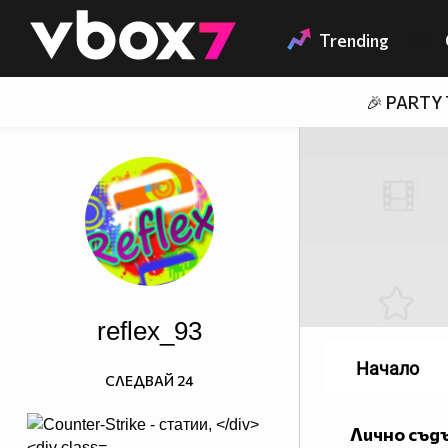
Member of
👾
Trending
🎉 PARTY
reflex_93
Начало
СЛЕДВАЙ
24
Лично съд