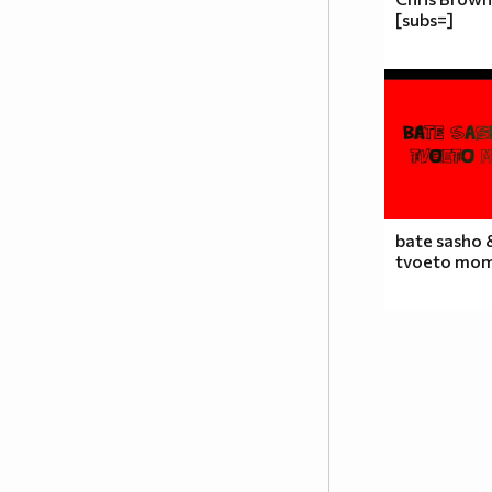
[subs=]
bate sasho 
tvoeto mom