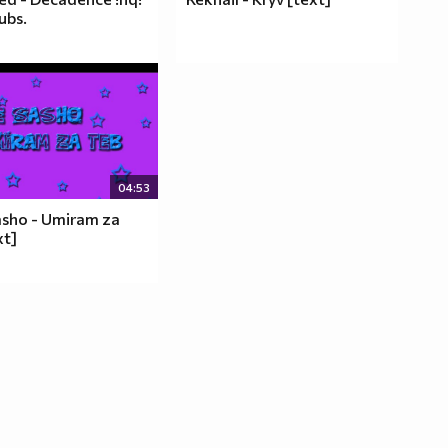
ubs.
04:53
asho - Umiram za
xt]