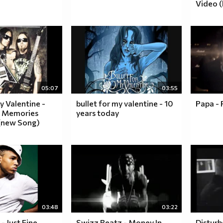
Video 
05:07
03:55
y Valentine -
bullet for my valentine - 10
Papa - 
t Memories
years today
 (new Song)
03:48
03:22
- Just Fine
Swizz Beatz - Money In
Disturb