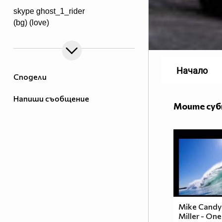
skype ghost_1_rider
(bg) (love)
Начало
Сподели
Напиши съобщение
Моите су
Mike Candys
Miller - One 