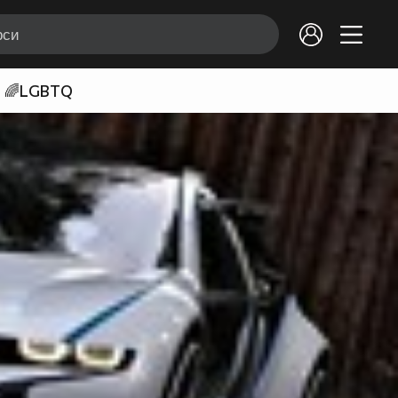
🌈LGBTQ