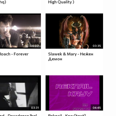
(hq)
High Quality )
04:07
03:35
Roach - Forever
Slawek & Mary - Нежен
Демон
03:31
04:45
ed - Decadence !hq!
Reknail - Kryv [text]