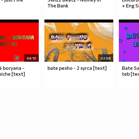
The Bank
+ Eng S
04:10
02:58
& boryana -
bate pesho - 2 syrca [text]
Bate S
iche [text]
teb [te