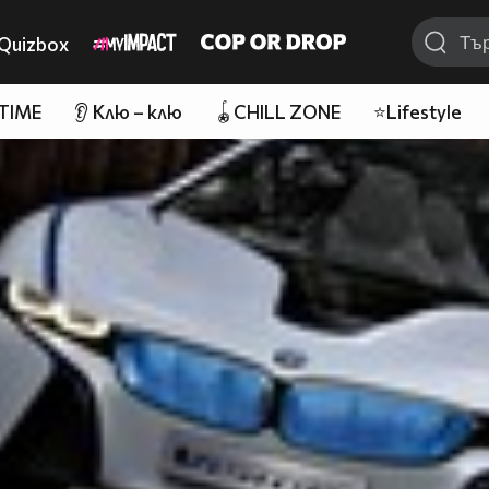
Quizbox
 TIME
👂 Клю – клю
🪀CHILL ZONE
⭐Lifestyle