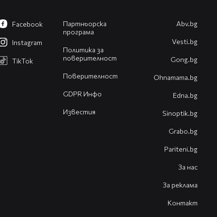
Партньорска
Abv.bg
Facebook
програма
Vesti.bg
Instagram
Политика за
поверителност
Gong.bg
TikTok
Поверителност
Оhnamama.bg
GDPR Инфо
Edna.bg
Известия
Sinoptik.bg
Grabo.bg
Pariteni.bg
За нас
За реклама
Контакт