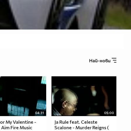
Най-нови
04:31
05:00
For My Valentine -
Ja Rule feat. Celeste
Aim Fire Music
Scalone - Murder Reigns (