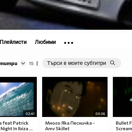
Плейлисти
Любими
бтитри
15
|
02:41
03:36
 feat Patrick
Много Яка Песничка -
Bullet 
Night In Ibiza ...
Amv Skillet
Scream 