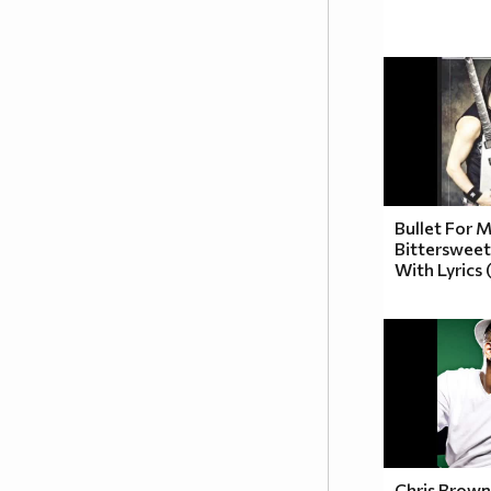
Bullet For M
Bitterswee
With Lyrics
Chris Brown 