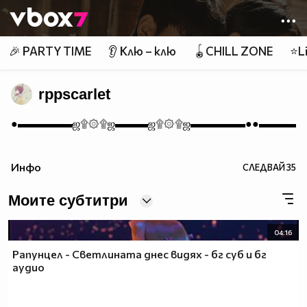
Member of
👾
🎉 PARTY TIME
👂 Клю – клю
🪀CHILL ZONE
⭐Li
rppscarlet
●▬▬▬▬▬ஜ۩۞۩ஜ▬▬▬ஜ۩۞۩ஜ▬▬▬▬▬●●▬▬▬▬
Инфо
СЛЕДВАЙ
35
Моите субтитри
04:16
Рапунцел - Светлината днес видях - бг суб и бг
аудио