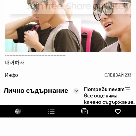
----------------------------------------
내꺼하자
/> Be Mine
Инфо
СЛЕДВАЙ
233
내가 널 사랑해 어?
I love you,ok?
Потребителят
Лично съдържание
내가 널 걱정해 어?
все още няма
I care about you,ok?
качено съдържание.
내가 널 끝까지
책임질게~
I want to protect you until the end.
----------------------------------------
За въпроси и проблеми се отнесете към съответните