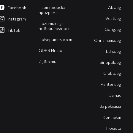
Партньорска
Abv.bg
Facebook
програма
Vesti.bg
Instagram
Политика за
поверителност
Gong.bg
TikTok
Поверителност
Оhnamama.bg
GDPR Инфо
Edna.bg
Известия
Sinoptik.bg
Grabo.bg
Pariteni.bg
За нас
За реклама
Контакт
Помощ