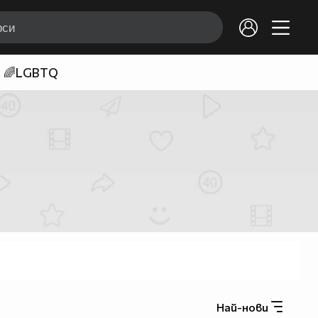
🌈LGBTQ
Най-нови