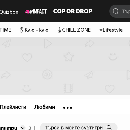
Quizbox
 TIME
👂 Клю – клю
🪀CHILL ZONE
⭐Lifestyle
Плейлисти
Любими
бтитри
3
|