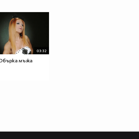
03:32
 Обърка мъжа