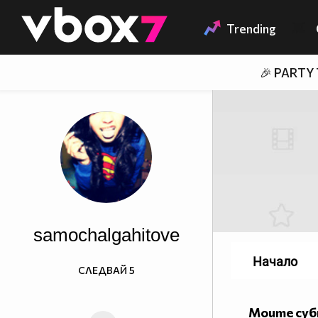
Member of
👾
Trending
🎉 PARTY
samochalgahitove
Начало
СЛЕДВАЙ
5
Моите су