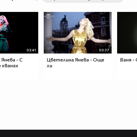
03:41
03:37
Янева - С
Цветелина Янева - Още
Ваня -
 хванах
ли