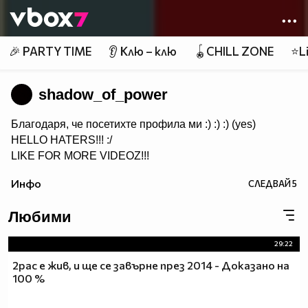
Member of
👾
🎉 PARTY TIME
👂 Клю – клю
🪀CHILL ZONE
⭐Li
shadow_of_power
Благодаря, че посетихте профила ми :) :) :) (yes)
HELLO HATERS!!! :/
LIKE FOR MORE VIDEOZ!!!
Инфо
СЛЕДВАЙ
5
Любими
29:22
2pac е жив, и ще се завърне през 2014 - Доказано на
100 %