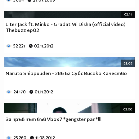
3 804
27.07.2009
02:14
Liter Jack ft. Minko - Gradat Mi Disha (official video)
Thebuzz ep02
52 221
02.11.2012
23:09
Naruto Shippuuden - 286 Бг Субс Високо Качество
24 170
01.11.2012
03:00
За пръв път във Vbox7 *gengster рап*!!!
25 260
11.08.2012