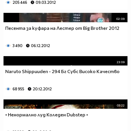
205 446
09.03.2012
02:09
Песента за куфара на Лестер от Big Brother 2012
3 490
06.12.2012
23:09
Naruto Shippuuden - 294 Бг Субс Високо Качество
68 955
20.12.2012
03:22
• Ненормално луд Коледен Dubstep •