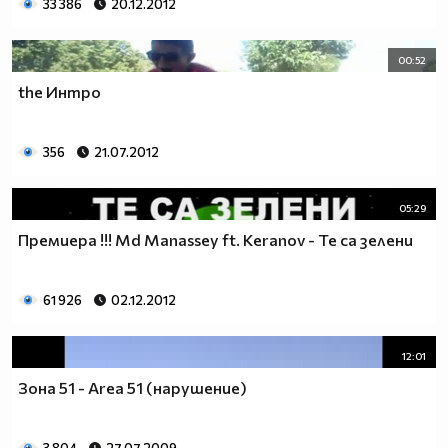
33 386
20.12.2012
00:52
the Интро
356
21.07.2012
05:29
Премиера !!! Md Manassey ft. Keranov - Те са зелени
61 926
02.12.2012
12:01
Зона 51 - Area 51 (нарушение)