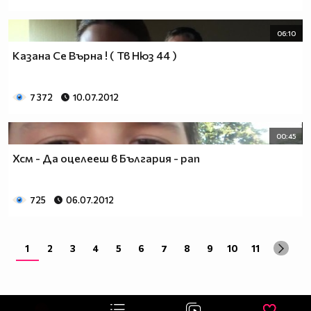
06:10
Казана Се Върна ! ( Тв Нюз 44 )
7 372
10.07.2012
00:45
Хсм - Да оцелееш в България - рап
725
06.07.2012
1
2
3
4
5
6
7
8
9
10
11