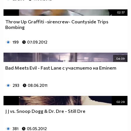
02:57
Throw Up Graffiti -sirencrew- Countyside Trips
Bombing
199
07.09.2012
04:09
Bad Meets Evil - Fast Lane с участието на Eminem
293
08.06.2011
02:29
J J vs. Snoop Dogg & Dr. Dre - Still Dre
381
05.05.2012