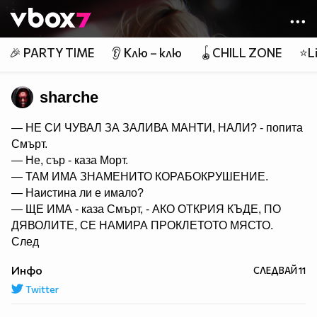
Member of
👾
🎉 PARTY TIME
👂 Клю – клю
🪀CHILL ZONE
⭐Li
sharche
— НЕ СИ ЧУВАЛ ЗА ЗАЛИВА МАНТИ, НАЛИ? - попита
Смърт.
— Не, сър - каза Морт.
— ТАМ ИМА ЗНАМЕНИТО КОРАБОКРУШЕНИЕ.
— Наистина ли е имало?
— ЩЕ ИМА - каза Смърт, - АКО ОТКРИЯ КЪДЕ, ПО
ДЯВОЛИТЕ, СЕ НАМИРА ПРОКЛЕТОТО МЯСТО.
След
жезъла оставаше линия от сияен октарин - осмият цвят
Инфо
СЛЕДВАЙ
11
в спектъра, присъщ на магията. Оттенъкът на
Twitter
въображението.
Нощта се отърва от ранните си жертви и продължи