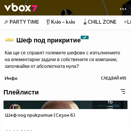
Member of
👾
🎉 PARTY TIME
👂 Клю – клю
🪀CHILL ZONE
⭐Li
Шеф под прикритие
Как ще се справят големите шефове с изпълнението
на елементарни задачи в собствените си компании,
започвайки от абсолютната нула?
Инфо
СЛЕДВАЙ
495
Плейлисти
16
Шеф под прикритие (Сезон 6)