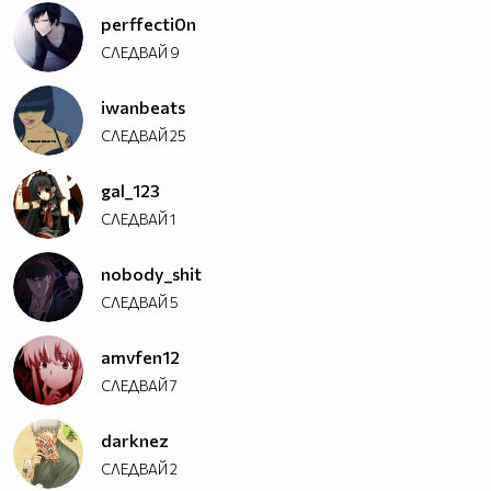
perffecti0n
СЛЕДВАЙ
9
iwanbeats
СЛЕДВАЙ
25
gal_123
СЛЕДВАЙ
1
nobody_shit
СЛЕДВАЙ
5
amvfen12
СЛЕДВАЙ
7
darknez
СЛЕДВАЙ
2