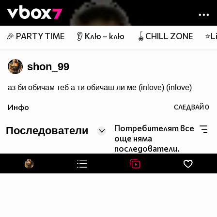
Member of
👾
🎉 PARTY TIME
👂 Клю – клю
🪀CHILL ZONE
⭐Li
shon_99
аз би обичам теб а ти обичаш ли ме (inlove) (inlove)
Инфо
СЛЕДВАЙ
0
Потребителят все
Последователи
още няма
последователи.