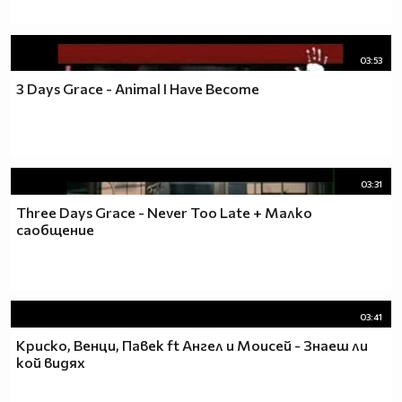
03:53
3 Days Grace - Animal I Have Become
03:31
Three Days Grace - Never Too Late + Малко
саобщение
03:41
Криско, Венци, Павек ft Ангел и Моисей - Знаеш ли
кой видях