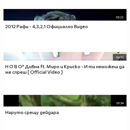
03:22
2012 Рафи - 4,3,2,1 Официално Видео
04:10
Н О В О* Дивна ft. Миро и Криско - И ти неможеш да
ме спреш [ Official Video ]
01:34
Наруто срещу дейдара