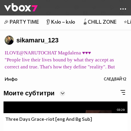
Member of
👾
🎉 PARTY TIME
👂 Клю – клю
🪀CHILL ZONE
⭐Li
sikamaru_123
ILOVE@NARUTOCHAT Magdalena ♥♥♥
"People live their lives bound by what they accept as
correct and true. That's how they define "reality". But
what does it mean to be "correct" or "true"? Merely vague
Инфо
СЛЕДВАЙ
12
concepts ... their "reality" may all be a mirage. Can we
consider them to simply be living in their own world,
Моите субтитри
shaped by their beliefs?"
pic host
03:29
イタチ永遠に Itachi eien ni Итачи завинаги
pic host
Three Days Grace-riot [eng And Bg Sub]