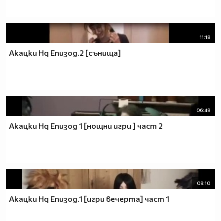
11:18
Акацки Hq Епизод.2 [сънища]
06:49
Акацки Hq Епизод 1 [нощни игри ] част 2
09:10
Акацки Hq Епизод.1 [игри вечерта] част 1