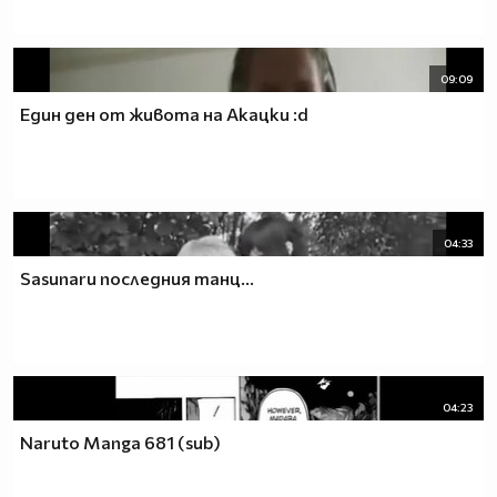
09:09
Един ден от живота на Акацки :d
04:33
Sasunaru последния танц...
04:23
Naruto Manga 681 (sub)