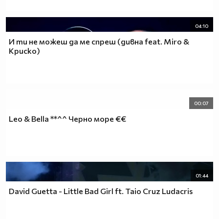
04:10
И ти не можеш да ме спреш (дивна feat. Miro &
Криско)
00:07
Leo & Bella **^^ Черно море €€
01:44
David Guetta - Little Bad Girl ft. Taio Cruz Ludacris